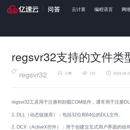
云计算
编程语言
网
首页
>
问答
>
编程语言
>
regsvr32支持的文件类型
regsvr32支持的文件类
regsvr32
小樊
122
2024-06-2
regsvr32工具用于注册和卸载COM组件，通常用于注册
DLL（动态链接库）：包括32位和64位的DLL文件。
OCX（ActiveX控件）：用于创建交互式用户界面的组