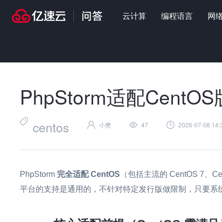
云计算
编程语言
网
首页
>
问答
>
编程语言
>
PhpStorm适配CentOS版本吗
PhpStorm适配CentO
centos
小樊
47
2026-07-08 14:
PhpStorm
完全适配 CentOS
（包括主流的 CentOS 7、CentO
平台的支持是通用的，不针对特定发行版做限制，只要系