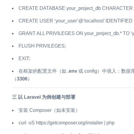
CREATE DATABASE your_project_db CHARACTER SE
CREATE USER ‘your_user’@‘localhost’ IDENTIFIED 
GRANT ALL PRIVILEGES ON your_project_db.* TO ‘yo
FLUSH PRIVILEGES;
EXIT;
在框架的配置文件（如
.env
或 config）中填入：
（
3306
）
三 以 Laravel 为例创建与部署
安装 Composer（如未安装）
curl -sS https://getcomposer.org/installer | php