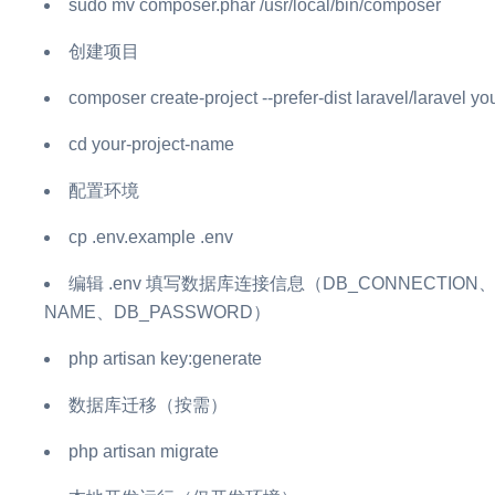
sudo mv composer.phar /usr/local/bin/composer
创建项目
composer create-project --prefer-dist laravel/laravel y
cd your-project-name
配置环境
cp .env.example .env
编辑 .env 填写数据库连接信息（DB_CONNECTION、
NAME、DB_PASSWORD）
php artisan key:generate
数据库迁移（按需）
php artisan migrate