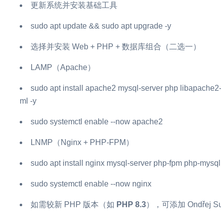
更新系统并安装基础工具
sudo apt update && sudo apt upgrade -y
选择并安装 Web + PHP + 数据库组合（二选一）
LAMP（Apache）
sudo apt install apache2 mysql-server php libapache
ml -y
sudo systemctl enable --now apache2
LNMP（Nginx + PHP-FPM）
sudo apt install nginx mysql-server php-fpm php-mysql
sudo systemctl enable --now nginx
如需较新 PHP 版本（如
PHP 8.3
），可添加 Ondřej S