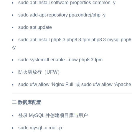
sudo apt install software-properties-common -y
sudo add-apt-repository ppa:ondrej/php -y
sudo apt update
sudo apt install php8.3 php8.3-fpm php8.3-mysql php8
-y
sudo systemctl enable --now php8.3-fpm
防火墙放行（UFW）
sudo ufw allow ‘Nginx Full’ 或 sudo ufw allow ‘Apache 
二 数据库配置
登录 MySQL 并创建项目库与用户
sudo mysql -u root -p