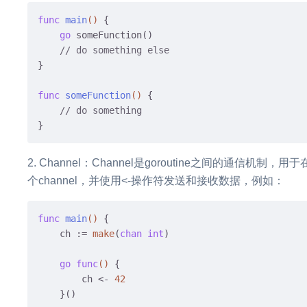
func
main
()
 {

go
 someFunction()

// do something else
}

func
someFunction
()
 {

// do something
Channel：Channel是goroutine之间的通信机制，
个channel，并使用<-操作符发送和接收数据，例如：
func
main
()
 {

    ch := 
make
(
chan
int
)

go
func
()
 {

        ch <- 
42
    }()
