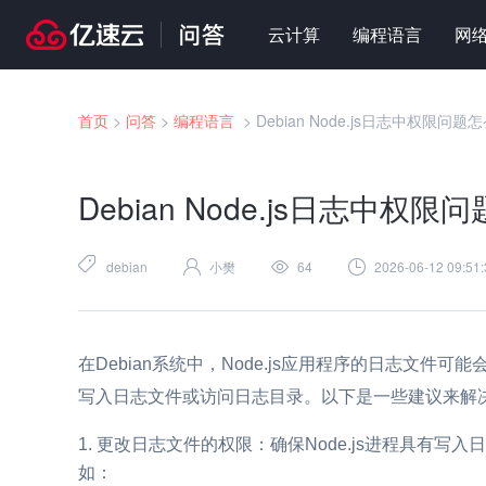
云计算
编程语言
网
首页
>
问答
>
编程语言
>
Debian Node.js日志中权限问题
Debian Node.js日志中权
debian
小樊
64
2026-06-12 09:51:
在Debian系统中，Node.js应用程序的日志文件可
写入日志文件或访问日志目录。以下是一些建议来解
更改日志文件的权限：确保Node.js进程具有写
如：