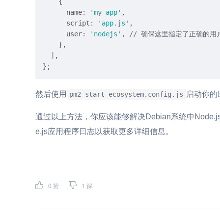
    {

name
: 
'my-app'
,

script
: 
'app.js'
,

user
: 
'nodejs'
, 
// 确保这里指定了正确的用
    },

  ],

然后使用
启动你的
pm2 start ecosystem.config.js
通过以上方法，你应该能够解决Debian系统中Nod
e.js应用程序日志以获取更多详细信息。
0
赞
1
踩