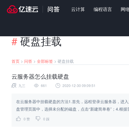
云计算
编程语言
网
#
硬盘挂载
首页
>
问答
>
全部标签
>
硬盘挂载
云服务器怎么挂载硬盘
九三
661
2020-12-30 09:09:51
在云服务器中挂载硬盘的方法1.首先，远程登录云服务器，进入服
盘管理页面中，选择未分配的磁盘，点击“新建简单卷”；4.根据需
0
赞
0
踩