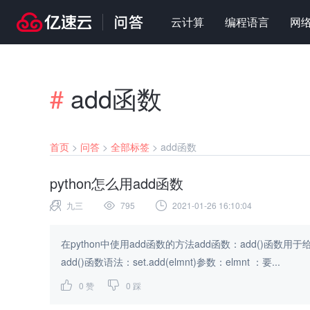
云计算
编程语言
网
#
add函数
首页
>
问答
>
全部标签
>
add函数
python怎么用add函数
九三
795
2021-01-26 16:10:04
在python中使用add函数的方法add函数：add()
add()函数语法：set.add(elmnt)参数：elmnt ：要...
0
赞
0
踩