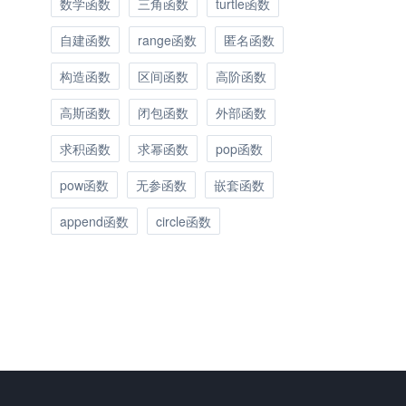
数学函数
三角函数
turtle函数
自建函数
range函数
匿名函数
构造函数
区间函数
高阶函数
高斯函数
闭包函数
外部函数
求积函数
求幂函数
pop函数
pow函数
无参函数
嵌套函数
append函数
circle函数