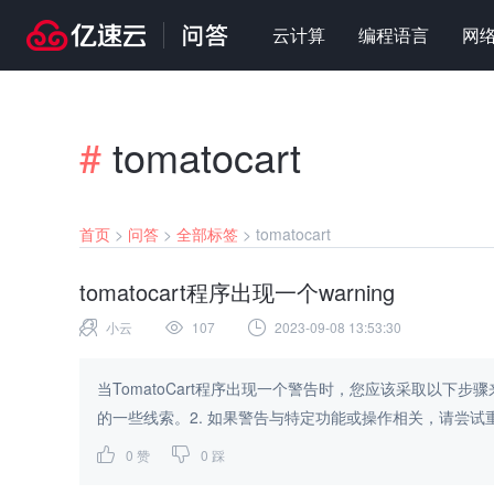
云计算
编程语言
网
#
tomatocart
首页
>
问答
>
全部标签
>
tomatocart
tomatocart程序出现一个warning
小云
107
2023-09-08 13:53:30
当TomatoCart程序出现一个警告时，您应该采取以下
的一些线索。2. 如果警告与特定功能或操作相关，请尝试重
0
赞
0
踩