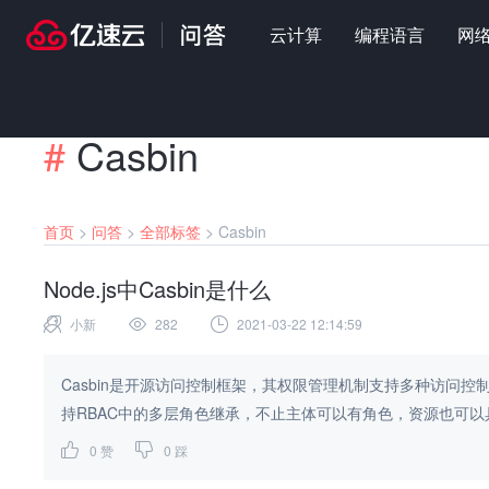
云计算
编程语言
网
#
Casbin
首页
>
问答
>
全部标签
>
Casbin
Node.js中Casbin是什么
小新
282
2021-03-22 12:14:59
Casbin是开源访问控制框架，其权限管理机制支持多种访问控制模
持RBAC中的多层角色继承，不止主体可以有角色，资源也可以具
0
赞
0
踩