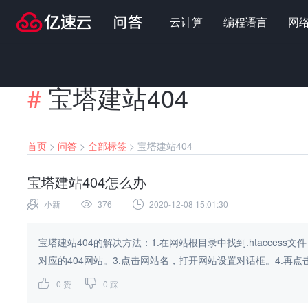
云计算
编程语言
网
#
宝塔建站404
首页
>
问答
>
全部标签
>
宝塔建站404
宝塔建站404怎么办
小新
376
2020-12-08 15:01:30
宝塔建站404的解决方法：1.在网站根目录中找到.htacces
对应的404网站。3.点击网站名，打开网站设置对话框。4.再点击“
0
赞
0
踩