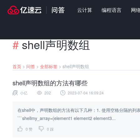
云计算
编程语言
网
#
shell声明数组
首页
>
问答
>
全部标签
>
shell声明数组
shell声明数组的方法有哪些
小亿
202
2023-07-04 16:09:24
在shell中，声明数组的方法有以下几种：1. 使用空格分隔
```shellmy_array=(element1 element2 element3...
0
赞
0
踩