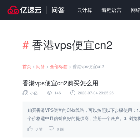
云计算
编程语言
网
#
香港vps便宜cn2
首页
>
问答
>
全部标签
>
香港vps便宜cn2
香港vps便宜cn2购买怎么用
小亿
146
2023-07-04 23:25:26
购买香港VPS便宜的CN2线路，可以按照以下步骤使用：1
个价格适中且信誉良好的提供商，注册一个账户。3. 浏览提
0
赞
0
踩