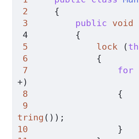
2
     {

3
public
void
 4         
{

5
lock
 (
th
6
             {

7
for
 
+)

8
                 {

9
                     
tring
10