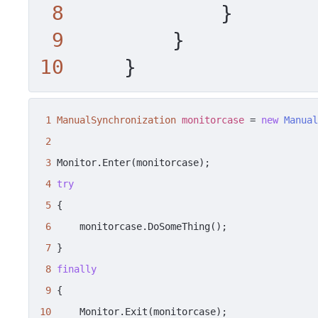
8
             }

9
10
     }
1
ManualSynchronization
monitorcase
=
new
Manual
2
3
 Monitor.Enter(monitorcase);

4
try
5
 {

6
     monitorcase.DoSomeThing();

7
 }

8
finally
9
10