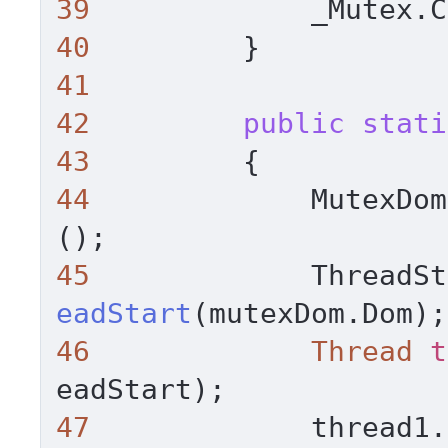
39
40
41
42
public
stati
43
44
             MutexDom
45
             ThreadSt
eadStart
46
Thread
t
47
             thread1.