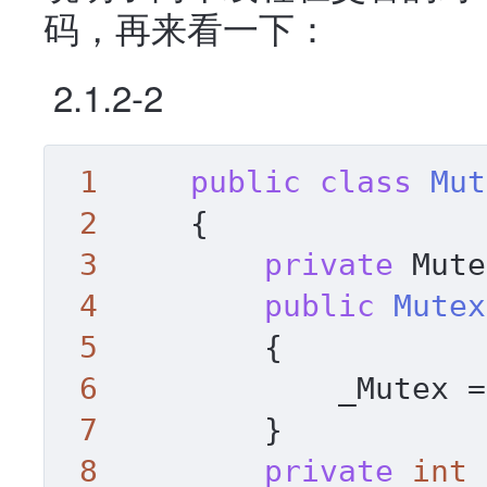
码，再来看一下：
2.1.2-2
1
public
class
Mut
2
     {

3
private
 Mute
4
public
Mutex
5
         {

6
             _Mutex =
7
         }

8
private
int