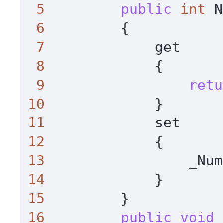
5
public
int
 N
6
         {

7
             get

8
             {

9
retu
10
11
12
13
14
15
16
public
void