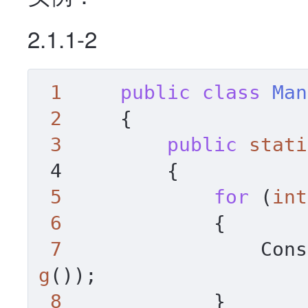
2.1.1-2
1
public
class
Man
2
     {

3
public
stati
 4         
{

5
for
 (
int
6
             {

7
                 Cons
g
());

8
             }
