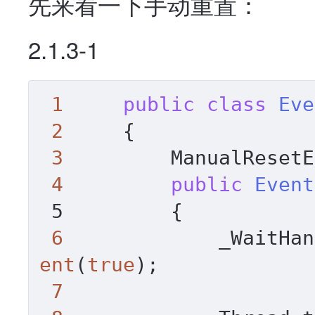
先来看一下手动重置：
2.1.3-1
1
public
class
Eve
2
     {

3
         ManualResetE
4
public
Event
 5         
{

6
             _WaitHan
ent
(
true
);

7