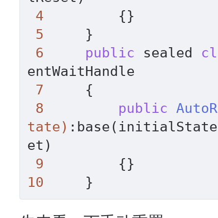
4
         {
}

5
     }

6
public
 sealed 
cl
entWaitHandle

7
     {

8
public
AutoR
tate)
:base(initialState
et)

9
         {
10
     }