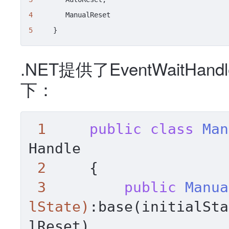
4
5
     }
.NET提供了EventWait
下：
1
public
class
Man
Handle

2
     {

3
public
Manua
lState)
:base(initialSta
lReset)
