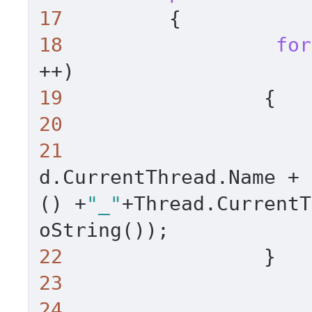
17
18
for
19
20
21
                     
d.CurrentThread.Name + 
() +
"_"
+Thread.CurrentT
22
23
24