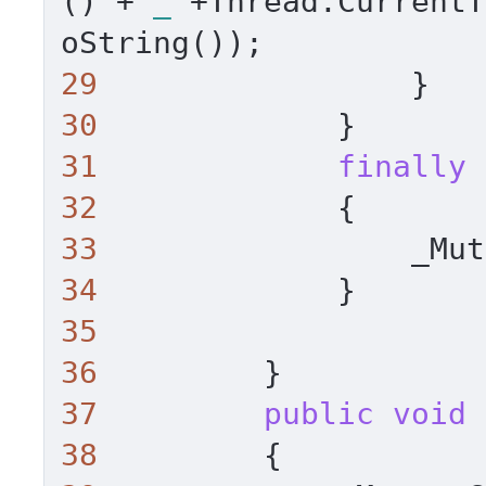
() +
"_"
+Thread.CurrentT
29
30
31
finally
32
33
34
35
36
37
public
void
38