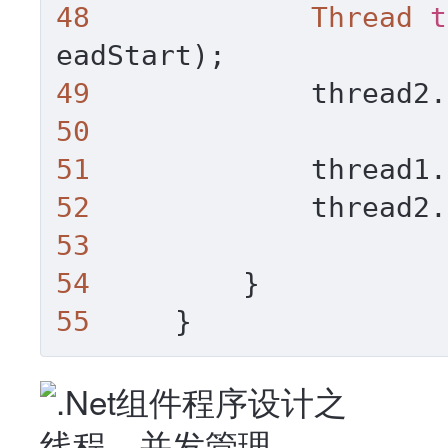
48
Thread
t
49
             thread2.
50
51
52
53
54
55
     }