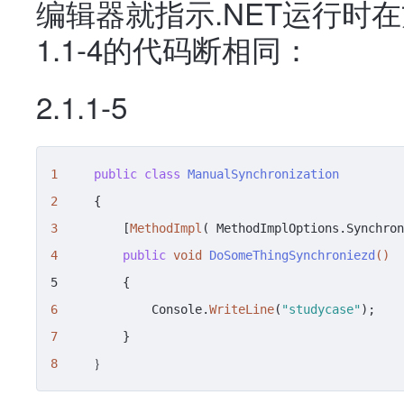
编辑器就指示.NET运行时
1.1-4的代码断相同：
2.1.1-5
1
public
class
ManualSynchronization
2
3
         [
MethodImpl
4
public
void
DoSomeThingSynchroniezd
()
5         
6
             Console.
WriteLine
(
"studycase"
7
8
     ｝