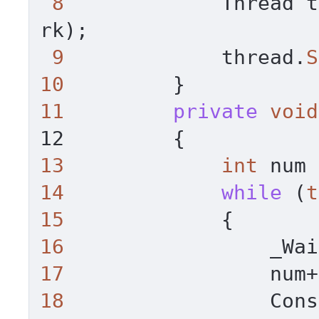
8
             Thread t
rk);

9
             thread.
S
10
11
private
void
12         
13
int
 num 
14
while
 (
t
15
16
                 _Wai
17
18
                 Cons