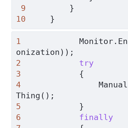
9
10
     }
1
            Monitor.En
2
try
3
4
                Manual
5
6
finally