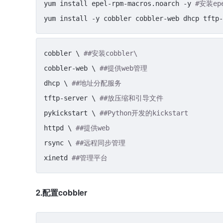
yum install epel-rpm-macros.noarch -y 
#安装ep
yum install -y cobbler cobbler-web dhcp tftp-
cobbler \ 
##安装cobbler\
cobbler-web \ 
##提供web管理
dhcp \ 
##地址分配服务 
tftp-server \ 
##放压缩和引导文件
pykickstart \ 
##Python开发的kickstart
httpd \ 
##提供web
rsync \ 
##远程同步管理
xinetd 
##管理平台
2.配置cobbler