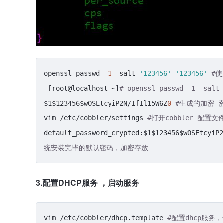
openssl passwd -
1
 -salt 
'123456'
'123456'
#使
 [root@localhost ~]
# openssl passwd -1 -salt 
$1$123456$wOSEtcyiP2N/IfIl15W6Z
0
#生成的加密 
vim /etc/cobbler/settings 
#打开cobbler 配
default_password_crypted:$1$123456$wOSEtcyiP2
统安装完毕的默认密码，加密存放
3.配置DHCP服务 ，启动服务
vim /etc/cobbler/dhcp.template 
#配置dhcp服务