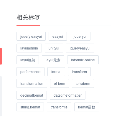
相关标签
jquery easyui
easyui
jqueryui
layuiadmin
unityui
jqueryeasyui
layui框架
layui元素
informix-online
performance
format
transform
transformation
el-form
terraform
decimalformat
datetimeformatter
string.format
transforms
format函数