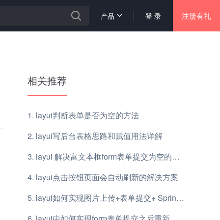
注册有礼
产品
登 录
相关推荐
layui判断表单是否为空的方法
layui写后台表格思路和赋值用法详解
layui 解决富文本框form表单提交为空的问题
layui点击按钮页面会自动刷新的解决方案
layui如何实现图片上传+表单提交+ Spring MVC
layui中如何实现form表单提交之后重新加载数据表格