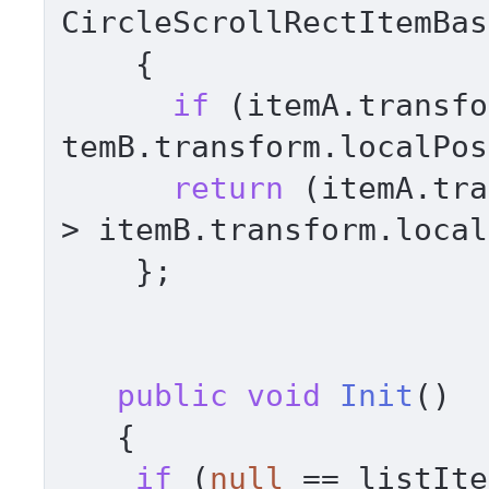
CircleScrollRectItemBas
    {

if
 (itemA.transfo
temB.transform.localPos
return
 (itemA.tra
> itemB.transform.local
    };

public
void
Init
()
   {

if
 (
null
 == listIte