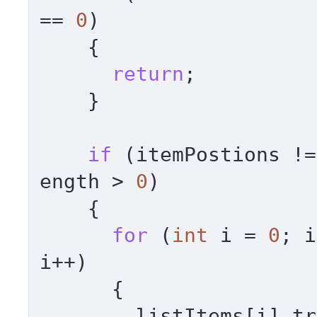
== 
0
)

    {

return
;

    }

if
 (itemPostions !=
ength > 
0
)

    {

for
 (
int
 i = 
0
; i
i++)

      {

        listItems[i].transform.localPosition = 