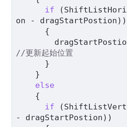
if
 (ShiftListHori
on - dragStartPostion))

      {

//更新起始位置
      }

    }

else
    {

if
 (ShiftListVert
- dragStartPostion))
