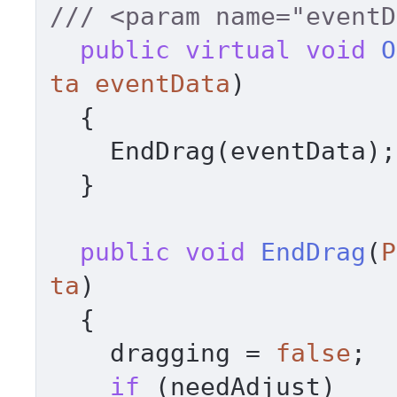
///
<param name="eventD
public
virtual
void
O
ta eventData
)
  {

    EndDrag(eventData);

  }

public
void
EndDrag
(
P
ta
)
  {

    dragging = 
false
;

if
 (needAdjust)
