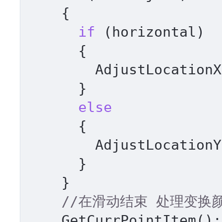
    {

if
 (horizontal)

      {

        AdjustLocationX();

      }

else
      {

        AdjustLocationY();

      }

    }

//在滑动结束 处理变换
    GetCurrPointItem();
