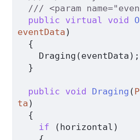
///
<param name="even
public
virtual
void
O
eventData
)
  {

    Draging(eventData);

  }

public
void
Draging
(
P
ta
)
  {

if
 (horizontal)

    {
