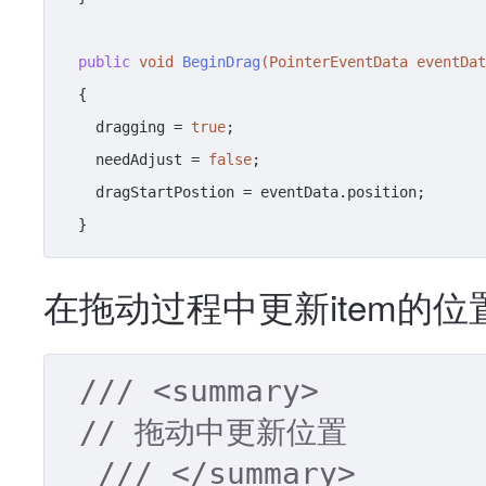
public
void
BeginDrag
(PointerEventData eventDat
{

    dragging = 
true
;

    needAdjust = 
false
;

    dragStartPostion = eventData.position;

  }
在拖动过程中更新item的位
///
<summary>
// 拖动中更新位置
///
</summary>