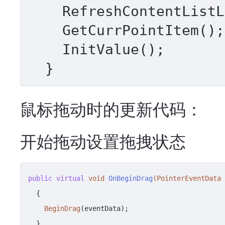
    RefreshContentListLength();

    GetCurrPointItem();

    InitValue();

  }
鼠标拖动时的更新代码：
开始拖动设置拖拽状态
public
virtual
void
OnBeginDrag
(PointerEventData 
{

BeginDrag
(eventData);

  }
