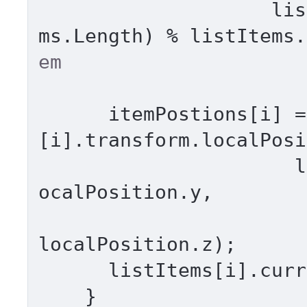
       
ms.Length) % listItems.
em
      itemPostions[i] 
[i].transform.localPosi
                      listItems[i].transform.l
ocalPosition.y,

                       listItems[i].transform.
localPosition.z);

      listItems[i].currPosIndex = i;

    }
