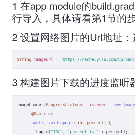
1 在app module的build.g
行导入，具体请看第1节的步
2 设置网络图片的Url地址
String
imageUrl
=
"https://cache.yisu.com/upload/
3 构建图片下载的进度监听
ImageLoader.
ProgressListener
listener
=
new
Image
@Override
public
void
update
(
int
 percent)
 {

        Log.e(
"TAG"
, 
"percent is "
 + percent);
