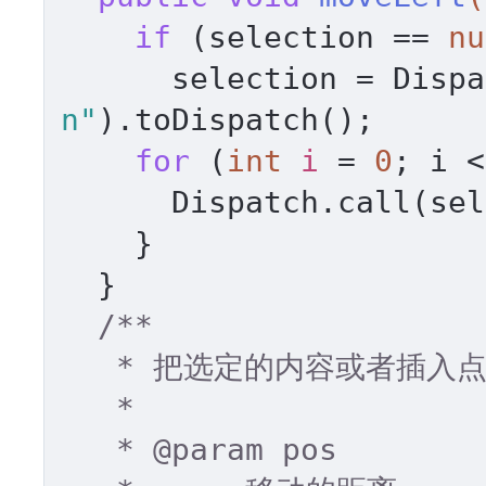
if
 (selection == 
nu
      selection = Di
n"
).toDispatch(); 

for
 (
int
i
=
0
; i <
      Dispatch.call(s
    } 

  } 

/** 

   * 把选定的内容或者插入点向右移动 

   * 

   * 
@param
 pos 
