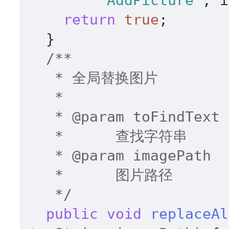
"AddPicture"
, i
return
true
; 

  } 

/** 

   * 全局替换图片 

   * 

   * 
@param
 toFindText 

   *      查找字符串 

   * 
@param
 imagePath 

   *      图片路径 

   */
public
void
replaceAl