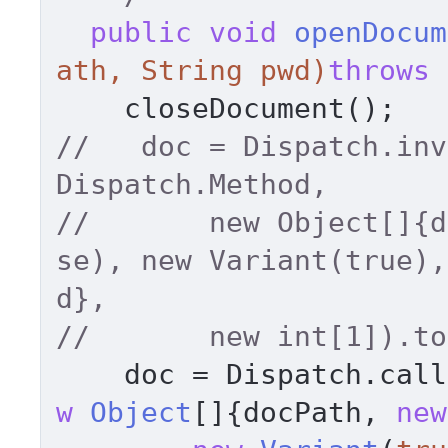
public
void
openDocum
ath, String pwd)
throws
 
//   doc = Dispatch.inv
Dispatch.Method,  
//       new Object[]{d
se), new Variant(true),
d},  
    doc = Dispatch.ca
w
Object
[]{docPath, 
new