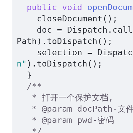
public
void
openDocum
    closeDocument(); 

    doc = Dispatch.ca
Path).toDispatch(); 

    selection = Dispa
n"
).toDispatch(); 

  } 

/** 

   * 打开一个保护文档, 

   * 
@param
 docPath-文
   * 
@param
 pwd-密码 

   */