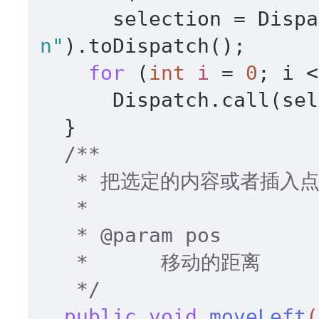
      selection = Di
n"
).toDispatch(); 

for
 (
int
i
=
0
; i <
      Dispatch.call(s
  } 

/** 

   * 把选定的内容或者插入点向左移动 

   * 

   * 
@param
 pos 

   *      移动的距离 

   */
public
void
moveLeft
(