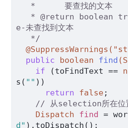
   *      要查找的文本 

   * 
@return
 boolean
e-未查找到文本 

   */
@SuppressWarnings("st
public
boolean
find
(S
if
 (toFindText == 
n
s(
""
)) 

return
false
; 

// 从selection所在
Dispatch
find
=
 wor
d"
).toDispatch(); 
