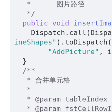
   *      图片路径 

   */
public
void
insertIma
    Dispatch.call(Dis
ineShapes"
).toDispatch(
"AddPicture"
, i
  } 

/** 

   * 合并单元格 

   * 

   * 
@param
 tableIndex 

   * 
@param
 fstCellRowI