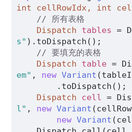
int
 cellRowIdx, 
int
 cel
// 所有表格 
Dispatch
tables
=
 D
s"
).toDispatch(); 

// 要填充的表格 
Dispatch
table
=
 Di
em"
, 
new
Variant
(tableI
        .toDispatch(); 

Dispatch
cell
=
 Dis
l"
, 
new
Variant
(cellRow
new
Variant
(cel
    Dispatch.call(cell