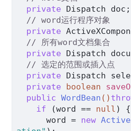
private
 Dispatch doc;
// word运行程序对象 
private
 ActiveXCompon
// 所有word文档集合 
private
 Dispatch docu
// 选定的范围或插入点 
private
 Dispatch sele
private
boolean
saveO
public
WordBean
()
thro
if
 (word == 
null
) {
      word = 
new
Active