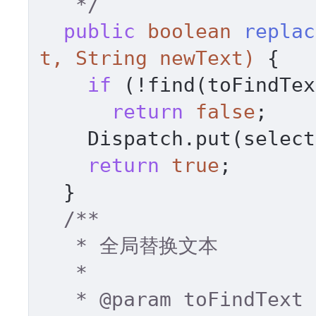
   */
public
boolean
replac
t, String newText)
 { 

if
 (!find(toFindTex
return
false
; 

    Dispatch.put(selec
return
true
; 

  } 

/** 

   * 全局替换文本 

   * 

   * 
@param
 toFindText 
