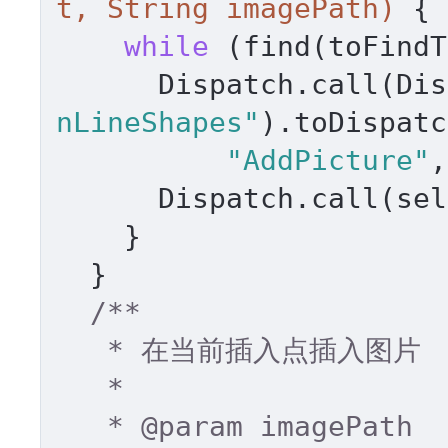
t, String imagePath)
 { 

while
 (find(toFindT
      Dispatch.call
nLineShapes"
).toDispatc
"AddPicture"
,
      Dispatch.call(s
    } 

  } 

/** 

   * 在当前插入点插入图片 

   * 

   * 
@param
 imagePath 
