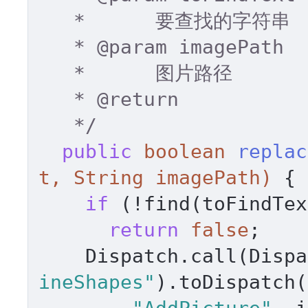
   *      要查找的字符串 

   * 
@param
 imagePath 

   *      图片路径 

   * 
@return
   */
public
boolean
replac
t, String imagePath)
 { 

if
 (!find(toFindTex
return
false
; 

    Dispatch.call(Dis
ineShapes"
).toDispatch(