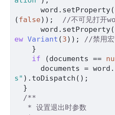
ation"
); 

      word.setProperty(
(
false
));  
//不可见打开wor
      word.setProperty(
ew
Variant
(
3
)); 
//禁用宏
    } 

if
 (documents == 
nu
      documents = wo
s"
).toDispatch(); 

  } 

/** 

   * 设置退出时参数 
