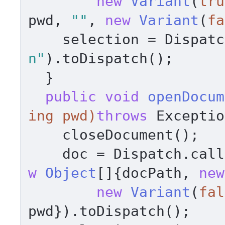
new
Variant
(
tru
pwd, 
""
, 
new
Variant
(
fa
    selection = Dispa
n"
).toDispatch(); 

  } 

public
void
openDocum
ing pwd)
throws
 Exceptio
    closeDocument();     

    doc = Dispatch.ca
w
Object
[]{docPath, 
new
new
Variant
(
fal
pwd}).toDispatch(); 
