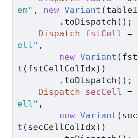
em"
, 
new
Variant
(tableI
        .toDispatch(); 

Dispatch
fstCell
=
 
ell"
, 

new
Variant
(fst
t
(fstCellColIdx)) 

        .toDispatch(); 

Dispatch
secCell
=
 
ell"
, 

new
Variant
(sec
t
(secCellColIdx)) 
