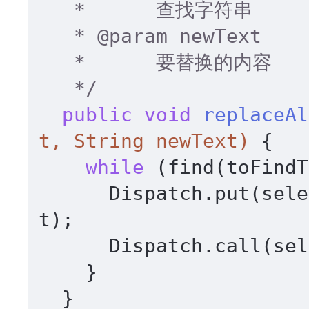
   *      查找字符串 

   * 
@param
 newText 

   *      要替换的内容 

   */
public
void
replaceAl
t, String newText)
 { 

while
 (find(toFindT
      Dispatch.put(se
t); 

      Dispatch.call(s
    } 

  } 
