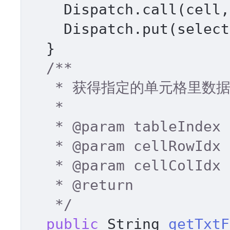
    Dispatch.call(cell
    Dispatch.put(selec
  } 

/** 

   * 获得指定的单元格里数据 

   * 

   * 
@param
 tableIndex 

   * 
@param
 cellRowIdx 

   * 
@param
 cellColIdx 

   * 
@return
   */
public
 String 
getTxtF