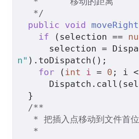
   *      移动的距离 

   */
public
void
moveRight
if
 (selection == 
nu
      selection = Di
n"
).toDispatch(); 

for
 (
int
i
=
0
; i <
      Dispatch.call(s
  } 

/** 

   * 把插入点移动到文件首位置 

   * 
