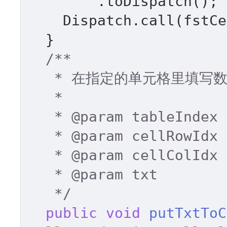
        .toDispatch(); 

    Dispatch.call(fstC
  } 

/** 

   * 在指定的单元格里填写数据 

   * 

   * 
@param
 tableIndex 

   * 
@param
 cellRowIdx 

   * 
@param
 cellColIdx 

   * 
@param
 txt 

   */
public
void
putTxtToC