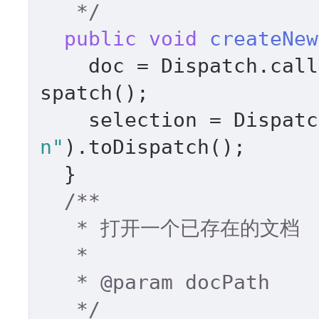
   */
public
void
createNew
    doc = Dispatch.ca
spatch(); 

    selection = Dispa
n"
).toDispatch(); 

  } 

/** 

   * 打开一个已存在的文档 

   * 

   * 
@param
 docPath 

   */