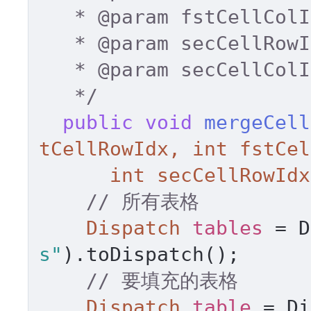
   * 
@param
 fstCellColI
   * 
@param
 secCellRowI
   * 
@param
 secCellColI
   */
public
void
mergeCell
tCellRowIdx, 
int
 fstCel
int
 secCellRowIdx
// 所有表格 
Dispatch
tables
=
 D
s"
).toDispatch(); 

// 要填充的表格 
Dispatch
table
=
 Di