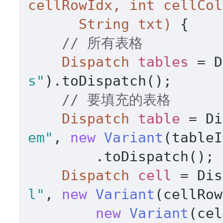
cellRowIdx, 
int
 cellCol
      String txt)
 { 

// 所有表格 
Dispatch
tables
=
 D
s"
).toDispatch(); 

// 要填充的表格 
Dispatch
table
=
 Di
em"
, 
new
Variant
(tableI
        .toDispatch(); 

Dispatch
cell
=
 Dis
l"
, 
new
Variant
(cellRow
new
Variant
(cel