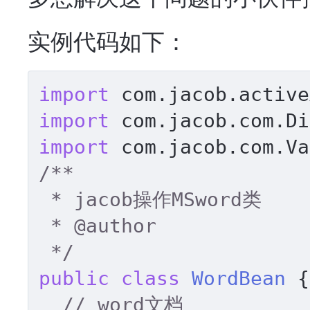
实例代码如下：
import
import
import
/** 

 * jacob操作MSword类 

 * 
@author
 */
public
class
WordBean
 {
// word文档 