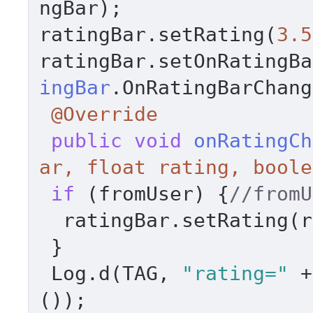
ngBar);

ratingBar.setRating(
3.5
ratingBar.setOnRatingBa
ingBar
.OnRatingBarChang
@Override
public
void
onRatingCh
ar, 
float
 rating, 
boole
if
 (fromUser) {
//fro
  ratingBar.setRating(rating);

 }

 Log.d(TAG, 
"rating="
 +
());
