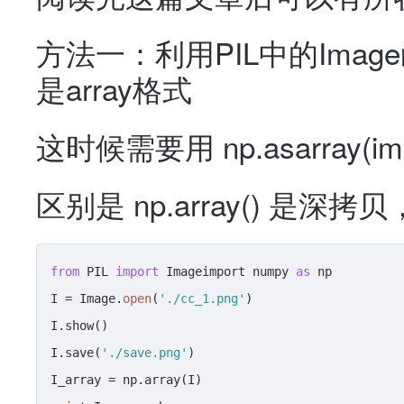
方法一：利用PIL中的Ima
是array格式
这时候需要用 np.asarray(i
区别是 np.array() 是深拷贝，
from
 PIL 
import
 Imageimport numpy 
as
 np

I = Image.
open
(
'./cc_1.png'
)

I.show()

I.save(
'./save.png'
)
