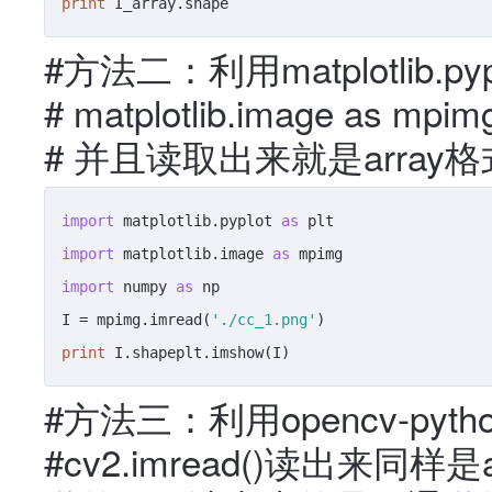
print
 I_array.shape
#方法二：利用matplotlib.py
# matplotlib.image as 
# 并且读取出来就是array格
import
 matplotlib.pyplot 
as
import
 matplotlib.image 
as
import
 numpy 
as
 np

I = mpimg.imread(
'./cc_1.png'
print
 I.shapeplt.imshow(I)
#方法三：利用opencv-pyth
#cv2.imread()读出来同