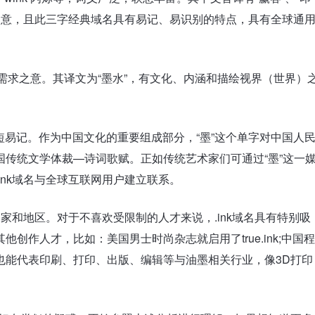
迎之意，且此三字经典域名具有易记、易识别的特点，具有全球通
往）需求之意。其译文为“墨水”，有文化、内涵和描绘视界（世界）
，简短易记。作为中国文化的重要组成部分，“墨”这个单字对中国人
传统文学体裁—诗词歌赋。正如传统艺术家们可通过“墨”这一
ink域名与全球互联网用户建立联系。
国家和地区。对于不喜欢受限制的人才来说，.ink域名具有特别吸
作人才，比如：美国男士时尚杂志就启用了true.ink;中国程
k域名也能代表印刷、打印、出版、编辑等与油墨相关行业，像3D打印