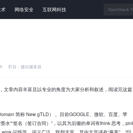
技术
网络安全
互联网科技
h
栏目：
建站服务器
名，文章内容丰富且以专业的角度为大家分析和叙述，阅读完这篇
el Domain 简称 New gTLD） 。目前GOOGLE、微软、百度、苹
”“签名（签订合同）”，以其为后缀的单词有think·思考，pin
nk·喝，wink·闪烁等，词义广泛，联想丰富。其中文音译有“赢客”、“印