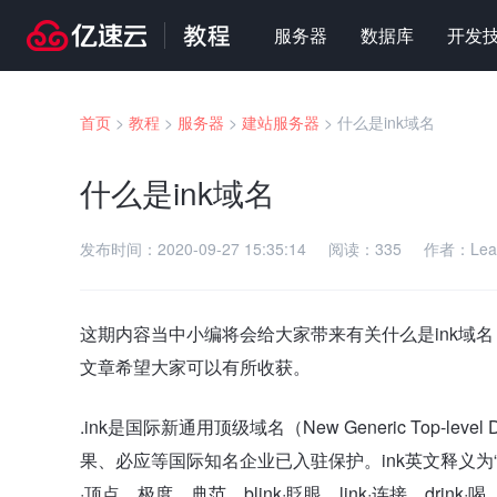
服务器
数据库
开发
首页
>
教程
>
服务器
>
建站服务器
>
什么是ink域名
什么是ink域名
发布时间：
2020-09-27 15:35:14
阅读：
335
作者：
Lea
这期内容当中小编将会给大家带来有关什么是ink域
文章希望大家可以有所收获。
.ink是国际新通用顶级域名（New Generic Top-lev
果、必应等国际知名企业已入驻保护。ink英文释义为“墨水
·顶点、极度、典范，blink·眨眼，link·连接，dri