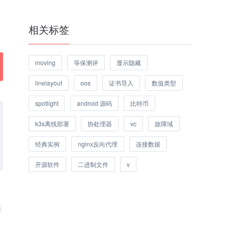
相关标签
moving
等保测评
显示隐藏
linelayout
oos
证书导入
数值类型
spotlight
android 源码
比特币
k3s离线部署
协处理器
vc
故障域
经典实例
nginx反向代理
连接数据
开源软件
二进制文件
v
邮