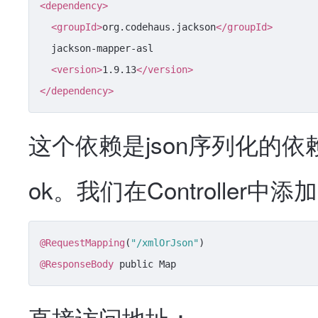
<
dependency
>
<
groupId
>
org.codehaus.jackson
</
groupId
>
  jackson-mapper-asl

<
version
>
1.9.13
</
version
>
</
dependency
>
这个依赖是json序列化的依
ok。我们在Controller中添
@RequestMapping
(
"/xmlOrJson"
@ResponseBody
 public Map
直接访问地址：