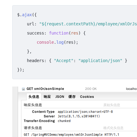
$.
ajax
({

url
: 
"${request.contextPath}/employee/xmlOrJs
success
: 
function
(
res
) {

console
.
log
(res);

    },

headers
: { 
"Accept"
: 
"application/json"
 }

});