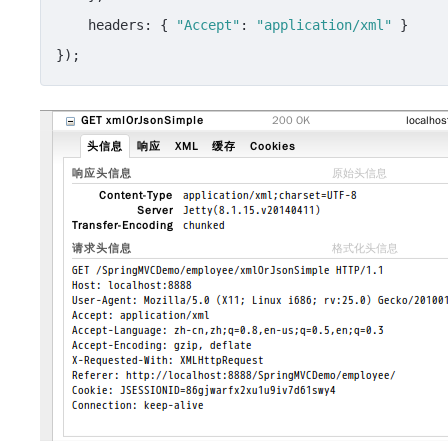
headers
: { 
"Accept"
: 
"application/xml"
 }

});