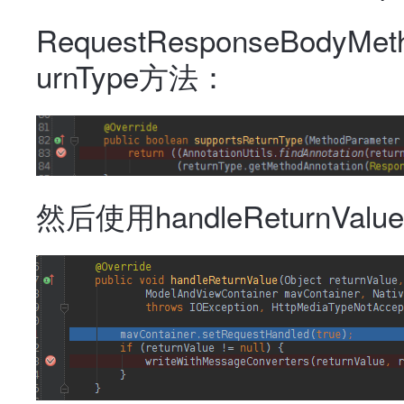
RequestResponseBodyMeth
urnType方法：
然后使用handleReturnV