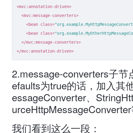
<
mvc:annotation-driven
>
<
mvc:message-converters
>
<
bean
class
=
"org.example.MyHttpMessageConvert
<
bean
class
=
"org.example.MyOtherHttpMessageCo
</
mvc:message-converters
>
</
mvc:annotation-driven
>
2.message-converters
efaults为true的话，加入其他
essageConverter、StringH
urceHttpMessageConvert
我们看到这么一段：