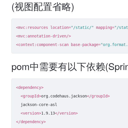
(视图配置省略)
<
mvc:resources
location
=
"/static/"
mapping
=
"/stat
<
mvc:annotation-driven
/>
<
context:component-scan
base-package
=
"org.format.
pom中需要有以下依赖(Spr
<
dependency
>
<
groupId
>
org.codehaus.jackson
</
groupId
>
  jackson-core-asl

<
version
>
1.9.13
</
version
>
</
dependency
>