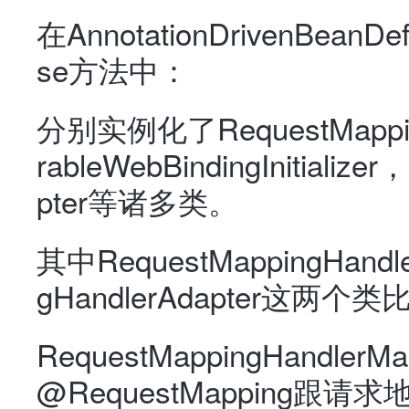
在AnnotationDrivenBeanDe
se方法中：
分别实例化了RequestMapping
rableWebBindingInitialize
pter等诸多类。
其中RequestMappingHandle
gHandlerAdapter这两个
RequestMappingHandl
@RequestMapping跟