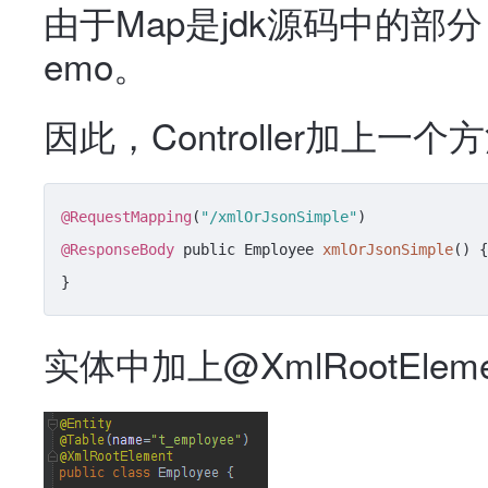
由于Map是jdk源码中的部分
emo。
因此，Controller加上一个
@RequestMapping
(
"/xmlOrJsonSimple"
@ResponseBody
 public Employee 
xmlOrJsonSimple
() {
}
实体中加上@XmlRootElem