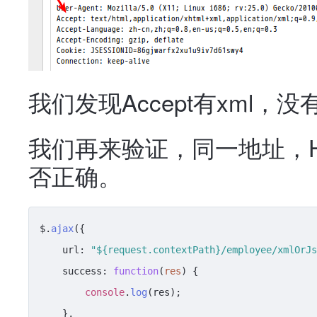
我们发现Accept有xml，没
我们再来验证，同一地址，HT
否正确。
$.
ajax
({

url
: 
"${request.contextPath}/employee/xmlOrJs
success
: 
function
(
res
) {

console
.
log
(res);

    },
