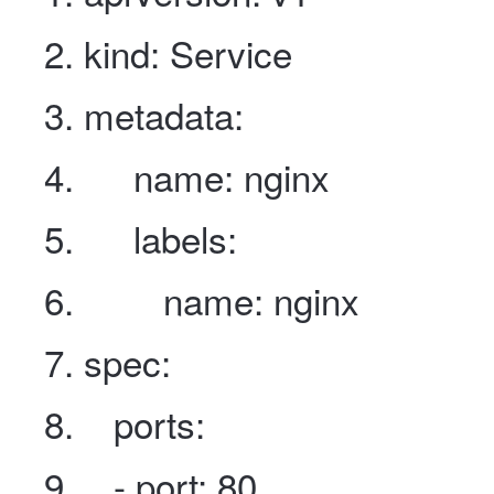
kind
:
Service
metadata
:
name
:
nginx
labels
:
name
:
nginx
spec
:
ports
:
- port
:
80