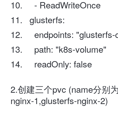
- ReadWriteOnce
glusterfs
:
endpoints
:
"glusterfs-
path
:
"k8s-volume"
readOnly
:
false
2.创建三个pvc
(name分别
nginx-1,
glusterfs-nginx-2
)