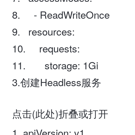
- ReadWriteOnce
resources
:
requests
:
storage
:
1Gi
3.创建Headless服务
点击(
此处
)折叠或打开
apiVersion
:
v1