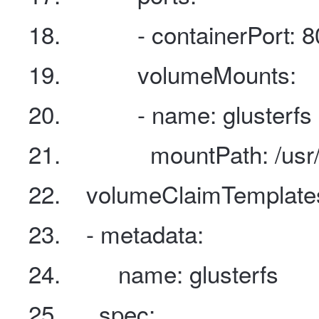
- containerPort
:
8
volumeMounts
:
- name
:
glusterfs
mountPath
:
/usr
volumeClaimTemplate
- metadata
:
name
:
glusterfs
spec
: