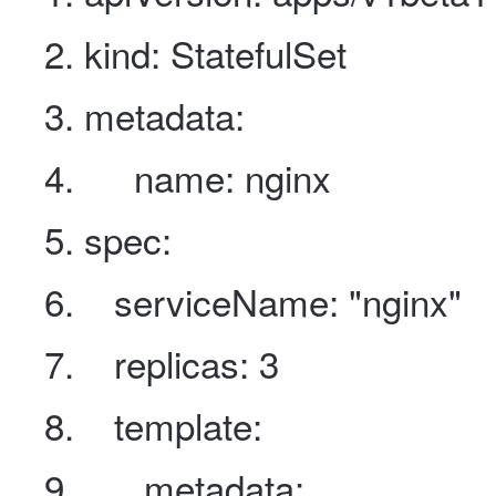
kind
:
StatefulSet
metadata
:
name
:
nginx
spec
:
serviceName
:
"nginx"
replicas
:
3
template
:
metadata
: