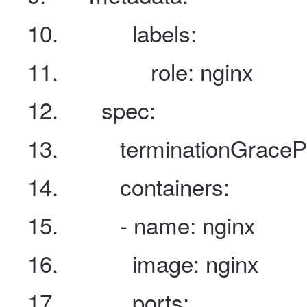
labels
:
role
:
nginx
spec
:
terminationGracePe
containers
:
- name
:
nginx
image
:
nginx
ports
: