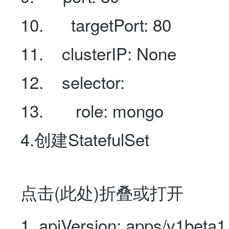
targetPort
:
80
clusterIP
:
None
selector
:
role
:
mongo
4.创建StatefulSet
点击(
此处
)折叠或打开
apiVersion
:
apps/v1beta1