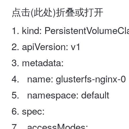
点击(
此处
)折叠或打开
kind
:
PersistentVolumeCl
apiVersion
:
v1
metadata
:
name
:
glusterfs-nginx-0
namespace
:
default
spec
:
accessModes
: