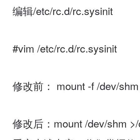
编辑/etc/rc.d/rc.sysinit
#vim /etc/rc.d/rc.sysinit
修改前： mount -f /dev/shm >
修改后：mount /dev/shm >/de