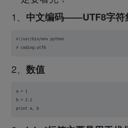
1、
中文编码
——UTF8字符
#
!/usr/bin/env python
#
 coding:utf8
2、
数值
a = 1

b = 2.1

print a, b