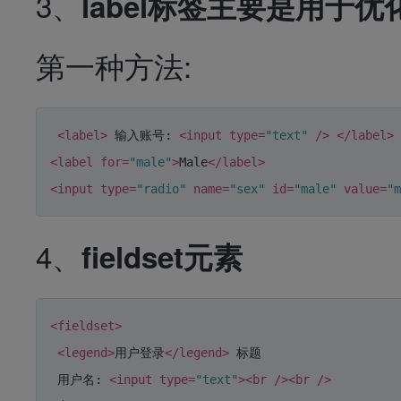
3、
label标签主要是用于优
第一种方法
:
<
label
>
 输入账号: 
<
input
type
=
"text"
 />
</
label
>
<
label
for
=
"male"
>
Male
</
label
>
<
input
type
=
"radio"
name
=
"sex"
id
=
"male"
value
=
"m
4、
fieldset元素
<
fieldset
>
<
legend
>
用户登录
</
legend
>
 标题

 用户名: 
<
input
type
=
"text"
>
<
br
 />
<
br
 />