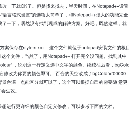
一下就OK了。但是找来找去，半天时间，在Notepad++设置
语言格式设置”的选项太简单了，和Notepad++强大的功能完全
搜了一下，居然没有找到现成的解决方案。好吧，既然这样，就
案保存在stylers.xml，这个文件就位于notepad安装文件的根
rs.xml这个文件，当然了，用Notepad++ 打开完全没问题。找到其中
xt colour” ，说明这一行定义选中文字的颜色。继续往后看，bgCol
，把它修改为你要的颜色即可。 百合的天空改成了bgColor=”00000
背景色深一点能区分就可以了，这个可以根据自己的需要随 意更
才会生效。
，如果想进行更详细的颜色自定义修改，可以参考下面的文档。