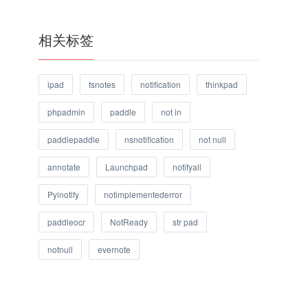
相关标签
ipad
fsnotes
notification
thinkpad
phpadmin
paddle
not in
paddlepaddle
nsnotification
not null
annotate
Launchpad
notifyall
Pyinotify
notimplementederror
paddleocr
NotReady
str pad
notnull
evernote