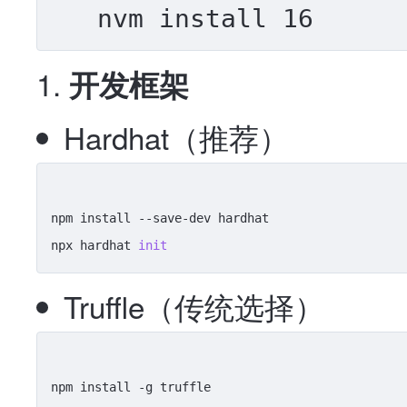
开发框架
Hardhat（推荐）
npm install --save-dev hardhat

npx hardhat 
init
Truffle（传统选择）