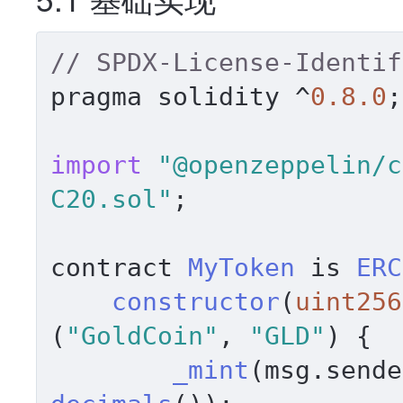
// SPDX-License-Identif
pragma solidity ^
0.8
.0
;

import
"@openzeppelin/c
C20.sol"
;

contract 
MyToken
 is 
ERC
constructor
(
uint256
(
"GoldCoin"
, 
"GLD"
) {

_mint
(msg.
sende