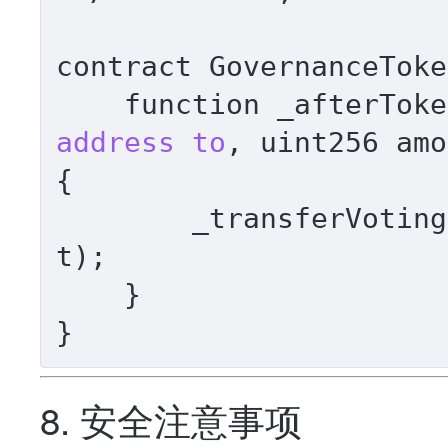
contract GovernanceToke
    function _afterTo
address
to
, uint256 amo
{

        _transferVot
t);

    }

8. 安全注意事项