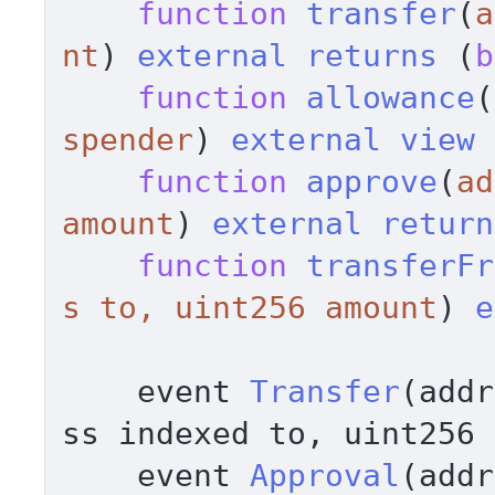
function
transfer
(
a
nt
) 
external
returns
 (
b
function
allowance
(
spender
) 
external
view
function
approve
(
ad
amount
) 
external
return
function
transferFr
s to, uint256 amount
) 
e
    event 
Transfer
(addr
ss indexed to, uint256 
    event 
Approval
(addr