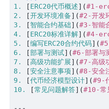
1.
 [
ERC20代币概述
](
#1-e
2.
 [
开发环境准备
](
#2-开发
3.
 [
智能合约基础
](
#3-智能
4.
 [
ERC20标准详解
](
#4-e
5.
 [
编写ERC20合约代码
](
#
6.
 [
部署与测试
](
#6-部署与
7.
 [
高级功能扩展
](
#7-高级
8.
 [
安全注意事项
](
#8-安全
9.
 [
代币经济模型设计
](
#9
10.
 [
常见问题解答
](
#10-
---
