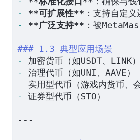
-
**标准化接口**
-
**可扩展性**
-
**广泛支持**
：被MetaMa
### 1.3 典型应用场景
-
-
-
-
 证券型代币（STO）

---
