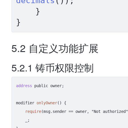
decimals
());

    }

5.2 自定义功能扩展
5.2.1 铸币权限控制
address
 public owner;

modifier 
onlyOwner
() {

require
(msg.sender == owner, "Not authorized"
    _;
