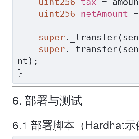
uint256
tax
=
 amoun
uint256
netAmount
=
super
._transfer(sen
super
._transfer(sen
nt);

6. 部署与测试
6.1 部署脚本（Hardhat