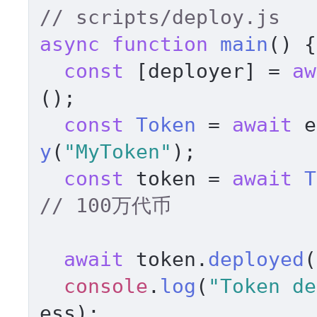
// scripts/deploy.js
async
function
main
(
) {

const
 [deployer] = 
aw
();

const
Token
 = 
await
 e
y
(
"MyToken"
);

const
 token = 
await
T
// 100万代币
await
 token.
deployed
(
console
.
log
(
"Token de
ess
);
