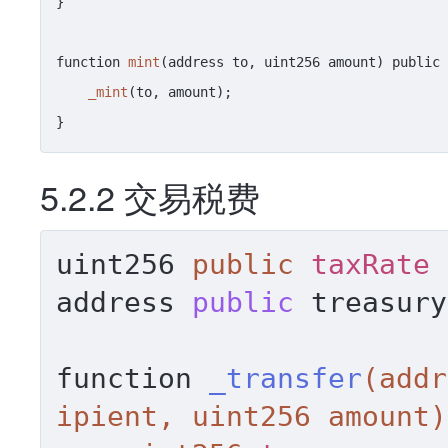
}

function 
mint
(address to, uint256 amount) public 
_mint
(to, amount);

5.2.2 交易税费
uint256 
public
taxRate
address 
public
 treasury
function 
_transfer
(addr
ipient, uint256 amount)