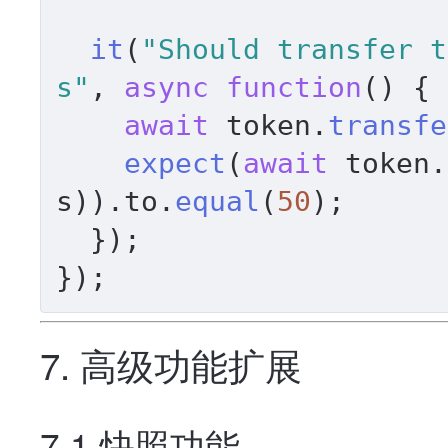
it
(
"Should transfer t
s"
, 
async
function
(
) {

await
 token.
transfe
expect
(
await
 token.
s
)).
to
.
equal
(
50
);

  });

7. 高级功能扩展
7.1 快照功能