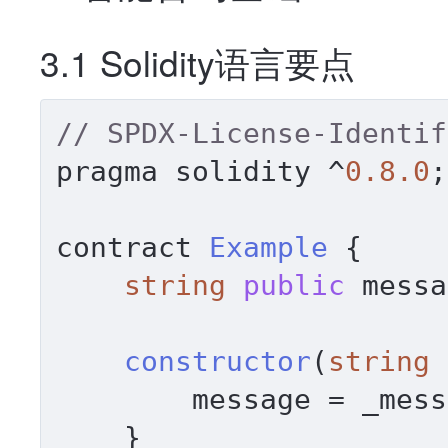
3.1 Solidity语言要点
// SPDX-License-Identif
pragma solidity ^
0.8
.0
;

contract 
Example
 {

string
public
 messa
constructor
(
string
 
        message = _message;

    }
