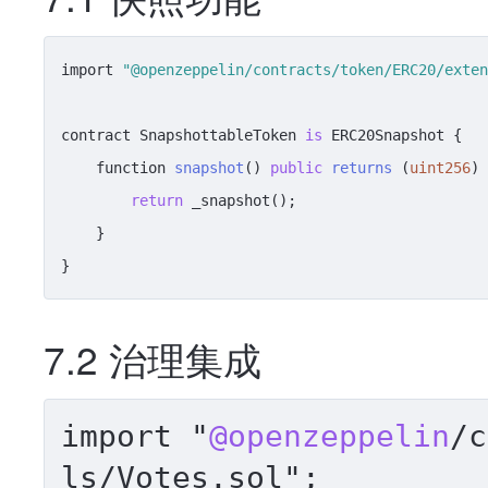
import 
"@openzeppelin/contracts/token/ERC20/exten
contract SnapshottableToken 
is
 ERC20Snapshot {

function 
snapshot
() 
public
returns
 (
uint256
)
 
return
 _snapshot();

    }

7.2 治理集成
import "
@openzeppelin
/c
ls/Votes.sol";
