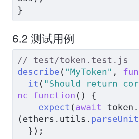
6.2 测试用例
// test/token.test.js
describe
(
"MyToken"
, 
fun
it
(
"Should return cor
nc
function
(
) {

expect
(
await
 token.
(ethers.
utils
.
parseUnit
  });
