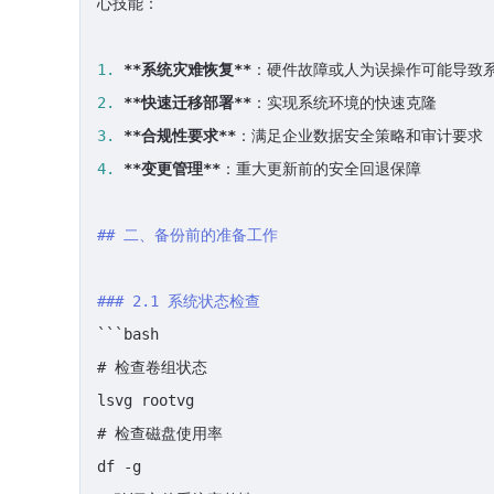
心技能：

1.
**系统灾难恢复**
2.
**快速迁移部署**
3.
**合规性要求**
4.
**变更管理**
：重大更新前的安全回退保障

## 二、备份前的准备工作
### 2.1 系统状态检查
```bash

# 检查卷组状态

lsvg rootvg

# 检查磁盘使用率

df -g
