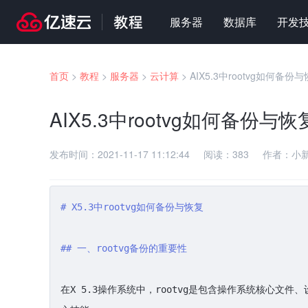
服务器
数据库
开发
首页
>
教程
>
服务器
>
云计算
>
AIX5.3中rootvg如何备份
AIX5.3中rootvg如何备份与恢
发布时间：
2021-11-17 11:12:44
阅读：
383
作者：
小
# X5.3中rootvg如何备份与恢复
## 一、rootvg备份的重要性
在X 5.3操作系统中，rootvg是包含操作系统核心