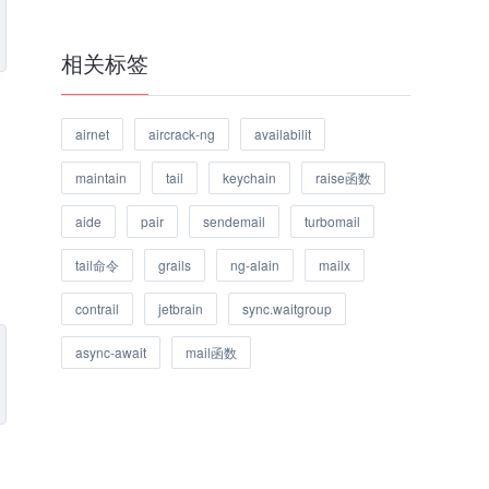
相关标签
airnet
aircrack-ng
availabilit
maintain
tail
keychain
raise函数
aide
pair
sendemail
turbomail
tail命令
grails
ng-alain
mailx
contrail
jetbrain
sync.waitgroup
async-await
mail函数