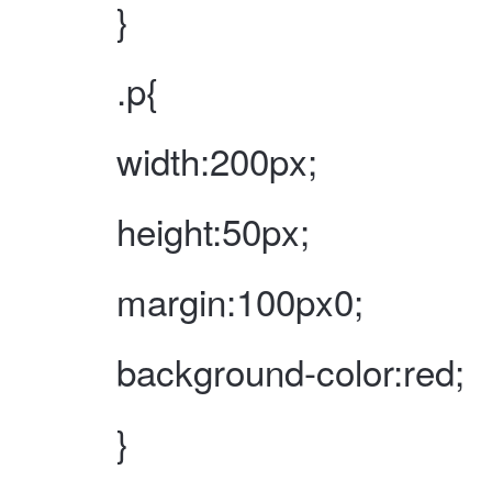
}
.p{
width:200px;
height:50px;
margin:100px0;
background-color:red;
}