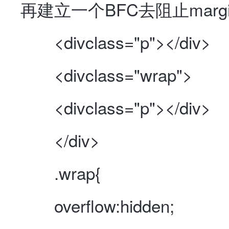
再建立一个BFC去阻止margin
<divclass="p"></div>
<divclass="wrap">
<divclass="p"></div>
</div>
.wrap{
overflow:hidden;