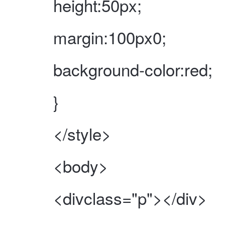
height:50px;
margin:100px0;
background-color:red;
}
</style>
<body>
<divclass="p"></div>