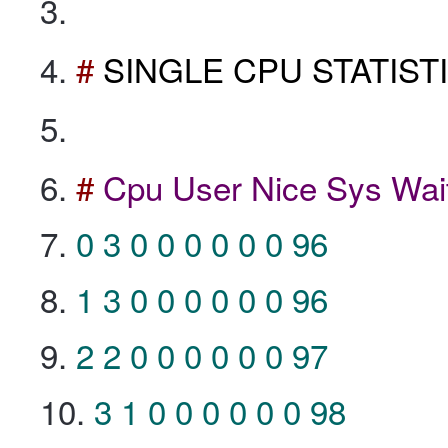
#
SINGLE CPU STATIST
#
Cpu
User
Nice
Sys
Wai
0
3
0
0
0
0
0
0
96
1
3
0
0
0
0
0
0
96
2
2
0
0
0
0
0
0
97
3
1
0
0
0
0
0
0
98