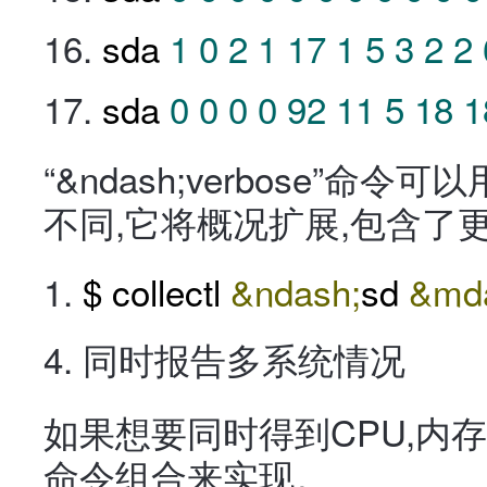
sda
1
0
2
1
17
1
5
3
2
2
sda
0
0
0
0
92
11
5
18
1
“&ndash;verbose”
不同,它将概况扩展,包含了
$ collectl
&ndash;
sd
&md
4. 同时报告多系统情况
如果想要同时得到CPU,内
命令组合来实现。