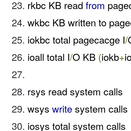
rkbc KB read
from
page
wkbc KB written to pag
iokbc total pagecacge I
/
ioall total I
/
O KB
(
iokb
+
i
rsys read system calls
wsys
write
system calls
iosys total system calls