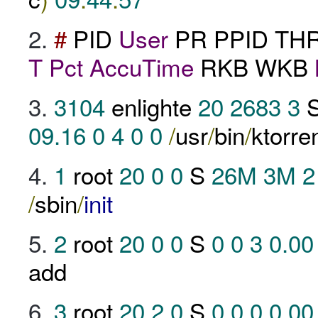
#
PID
User
PR PPID TH
T
Pct
AccuTime
RKB WKB
3104
enlighte
20
2683
3
09.16
0
4
0
0
/
usr
/
bin
/
ktorre
1
root
20
0
0
S
26M
3M
2
/
sbin
/
init
2
root
20
0
0
S
0
0
3
0.00
add
3
root
20
2
0
S
0
0
0
0.00