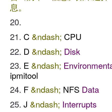
息。
C
&ndash;
CPU
D
&ndash;
Disk
E
&ndash;
Environmenta
ipmitool
F
&ndash;
NFS
Data
J
&ndash;
Interrupts