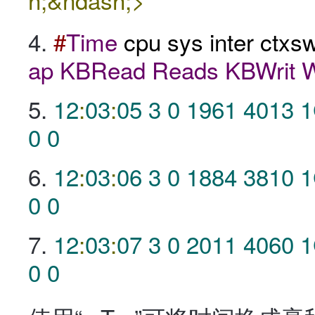
#
Time
cpu sys inter ctxs
ap
KBRead
Reads
KBWrit
W
12
:
03
:
05
3
0
1961
4013
0
0
12
:
03
:
06
3
0
1884
3810
0
0
12
:
03
:
07
3
0
2011
4060
0
0