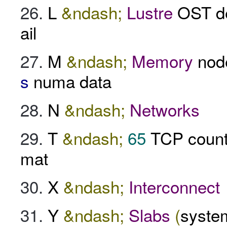
L
&ndash;
Lustre
OST de
ail
M
&ndash;
Memory
nod
s
numa data
N
&ndash;
Networks
T
&ndash;
65
TCP counte
mat
X
&ndash;
Interconnect
Y
&ndash;
Slabs
(
syste