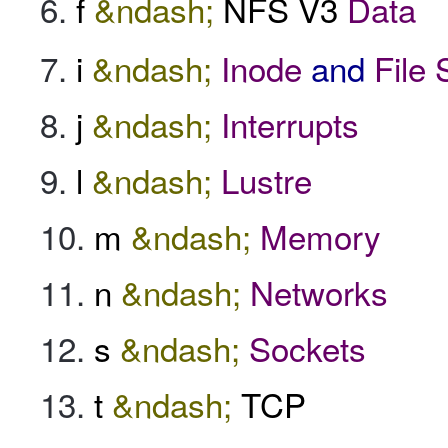
f
&ndash;
NFS V3
Data
i
&ndash;
Inode
and
File
j
&ndash;
Interrupts
l
&ndash;
Lustre
m
&ndash;
Memory
n
&ndash;
Networks
s
&ndash;
Sockets
t
&ndash;
TCP