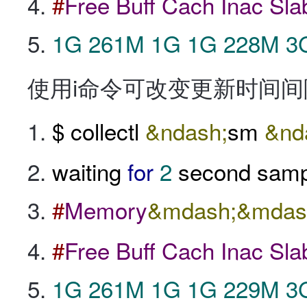
#
Free
Buff
Cach
Inac
Sla
1G
261M
1G
1G
228M
3
使用i命令可改变更新时间间
$ collectl
&ndash;
sm
&nd
waiting
for
2
second samp
#
Memory
&mdash;&mdas
#
Free
Buff
Cach
Inac
Sla
1G
261M
1G
1G
229M
3