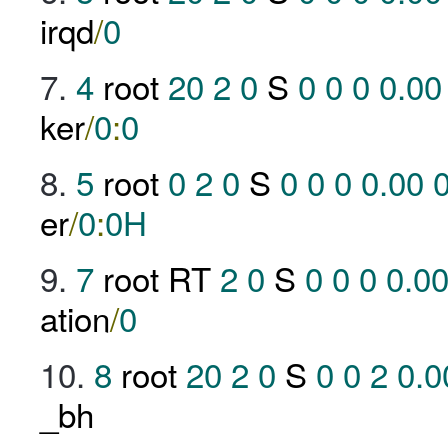
irqd
/
0
4
root
20
2
0
S
0
0
0
0.00
ker
/
0
:
0
5
root
0
2
0
S
0
0
0
0.00
er
/
0
:
0H
7
root RT
2
0
S
0
0
0
0.0
ation
/
0
8
root
20
2
0
S
0
0
2
0.0
_bh