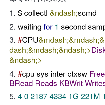
$ collectl
&ndash;
scmd
waiting
for
1
second samp
#
CPU
&mdash;&mdash;&
dash;&mdash;&ndash;>
Dis
&ndash;>
#
cpu sys inter ctxsw
Free
BRead
Reads
KBWrit
Write
4
0
2187
4334
1G
221M