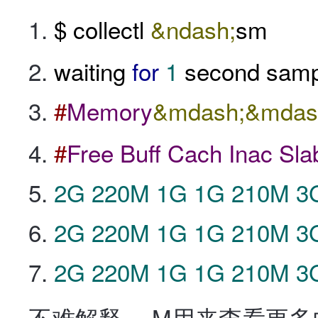
$ collectl
&ndash;
sm
waiting
for
1
second samp
#
Memory
&mdash;&mdas
#
Free
Buff
Cach
Inac
Sla
2G
220M
1G
1G
210M
3
2G
220M
1G
1G
210M
3
2G
220M
1G
1G
210M
3
不难解释。 M用来查看更