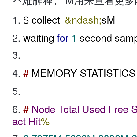
$ collectl
&ndash;
sM
waiting
for
1
second samp
#
MEMORY STATISTICS
#
Node
Total
Used
Free
S
act
Hit
%