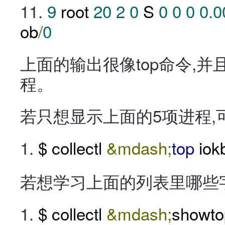
9
root
20
2
0
S
0
0
0
0.0
ob
/
0
上面的输出很像top命令,
程。
若只想显示上面的5项进程,
$ collectl
&mdash;
top
iok
若想学习上面的列表里哪些
$ collectl
&mdash;
showto