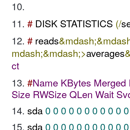
#
DISK STATISTICS
(/
s
#
reads
&mdash;&mdash
mdash;&mdash;>
averages
ct
#
Name
KBytes
Merged
Size
RWSize
QLen
Wait
Sv
sda
0
0
0
0
0
0
0
0
0
0
0
sda
0
0
0
0
0
0
0
0
0
0
0