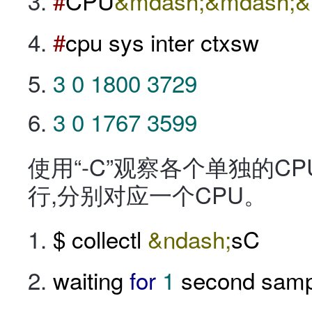
#
CPU
&mdash;&mdash;&
#
cpu sys inter ctxsw
3
0
1800
3729
3
0
1767
3599
使用“-C”观察各个单独的
行,分别对应一个CPU。
$ collectl
&ndash;
sC
waiting
for
1
second samp