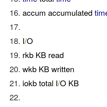
accum accumulated
tim
I
/
O
rkb KB read
wkb KB written
iokb total I
/
O KB