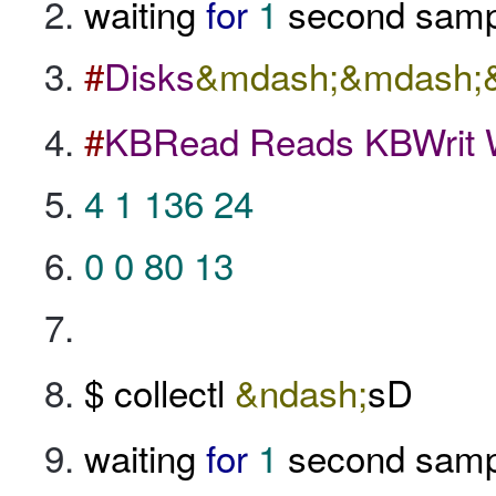
waiting
for
1
second samp
#
Disks
&mdash;&mdash;
#
KBRead
Reads
KBWrit
4
1
136
24
0
0
80
13
$ collectl
&ndash;
sD
waiting
for
1
second samp