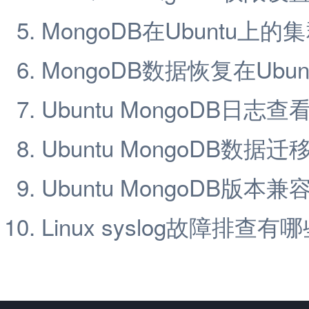
MongoDB在Ubuntu上
MongoDB数据恢复在Ubu
Ubuntu MongoDB日志
Ubuntu MongoDB数据
Ubuntu MongoDB版本
Linux syslog故障排查有