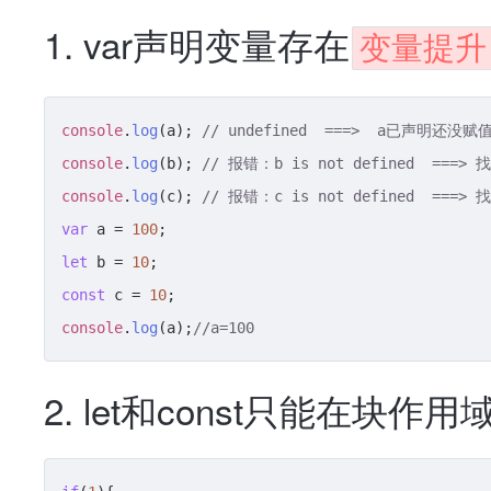
1. var声明变量存在
变量提升
console
.
log
(a); 
// undefined  ===>  a已声明还没
console
.
log
(b); 
// 报错：b is not defined  ===
console
.
log
(c); 
// 报错：c is not defined  ===
var
 a = 
100
let
 b = 
10
const
 c = 
10
console
.
log
(a);
//a=100
2. let和const只能在块作