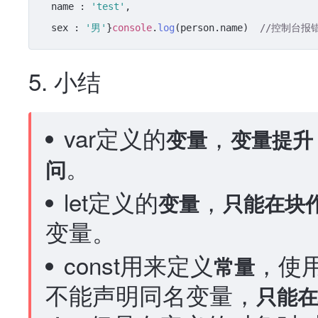
  name : 
'test'
,

  sex : 
'男'
}
console
.
log
(person.
name
)  
//控制台报
5. 小结
var定义的
，
变量
变量提升
。
问
let定义的
，
变量
只能在块
变量。
const用来定义
，使
常量
不能声明同名变量，
只能在