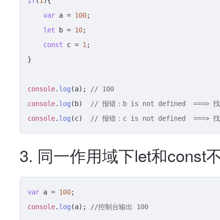
if
(
1
){

var
 a = 
100
;

let
 b = 
10
;

const
 c = 
1
;

}

console
.
log
(a); 
// 100
console
.
log
(b)  
// 报错：b is not defined  ===
console
.
log
(c)  
// 报错：c is not defined  ===
3. 同一作用域下let和con
var
 a = 
100
console
.
log
(a); 
//控制台输出 100