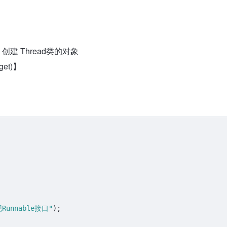
建 Thread类的对象
get)】
unnable接口"
);
