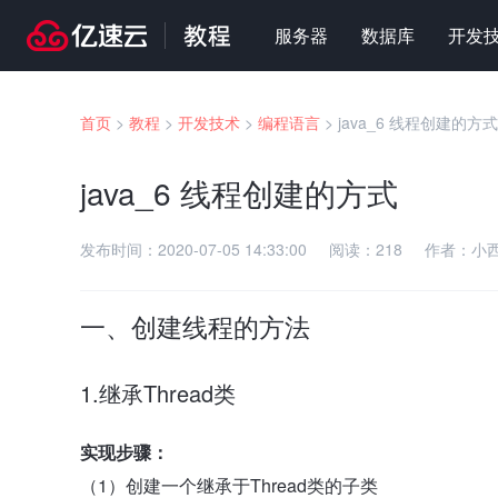
服务器
数据库
开发
首页
>
教程
>
开发技术
>
编程语言
>
java_6 线程创建的方式
java_6 线程创建的方式
发布时间：
2020-07-05 14:33:00
阅读：
218
作者：
小
一、创建线程的方法
1.继承Thread类
实现步骤：
（1）创建一个继承于Thread类的子类