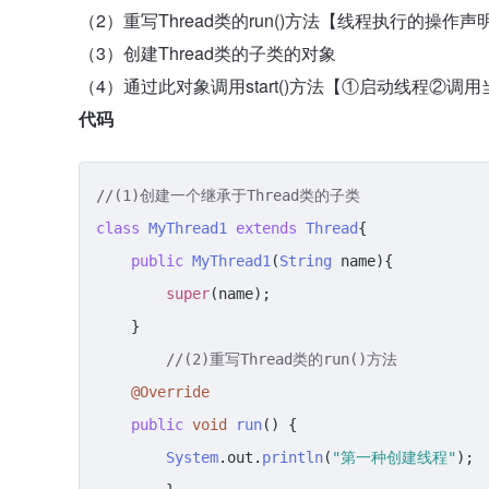
（2）重写Thread类的run()方法【线程执行的操作声明
（3）创建Thread类的子类的对象
（4）通过此对象调用start()方法【①启动线程②调
代码
//(1)创建一个继承于Thread类的子类
class
MyThread1
extends
Thread
{

public
MyThread1
(
String
 name){

super
(name);

    }

//(2)重写Thread类的run()方法
@Override
public
void
run
(
) {

System
.
out
.
println
(
"第一种创建线程"
);
