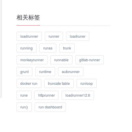
相关标签
loadrunner
runner
loadruner
running
runas
trunk
monkeyrunner
runnable
gitlab-runner
grunt
runtime
autorunner
docker run
truncate table
runloop
rune
httprunner
loadrunner12.6
run()
run dashboard