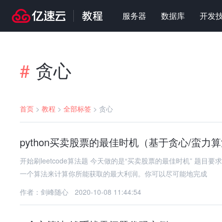
服务器
数据库
开发
贪心
#
首页
>
教程
>
全部标签
>
贪心
python买卖股票的最佳时机（基于贪心/蛮力
开始刷leetcode算法题 今天做的是“买卖股票的最佳时机” 题目要求 给定一个数组，它的第 i 个元素是一支给定股票第 i 天的价格。 设
一个算法来计算你所能获取的最大利润。你可以尽可能地完成
作者：剑峰随心
2020-10-08 11:44:54