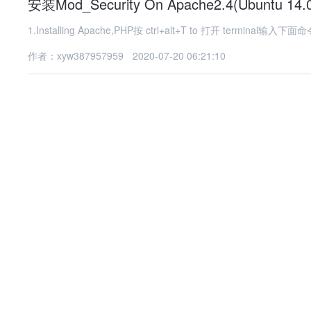
安装Mod_Security On Apache2.4(Ubuntu 14.
1.Installing Apache,PHP按 ctrl+alt+T to 打开 terminal输入下面命令su
作者：xyw387957959
2020-07-20 06:21:10