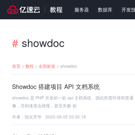
服务器
数据库
开发
showdoc
#
首页
>
教程
>
全部标签
>
showdoc
Showdoc 搭建项目 API 文档系统
showdoc 是 PHP 开发的一款 api 文档系统，因此所需环境和普通 PHP 项目一致 准备环境：php nginxcom
像，否则速度会很慢，甚至失败 创
作者：指尖芳华
2020-08-05 20:30:18