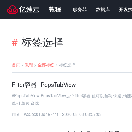
服务器
数据库
开发
标签选择
#
首页
>
教程
>
全部标签
>
标签选择
Filter容器--PopsTabView
#PopsTabView PopsTabView是个filter容器,他可以自动,快速,构建不
单列 单选,多选
作者：wx5bc013d4e741f
2020-08-03 08:57:03