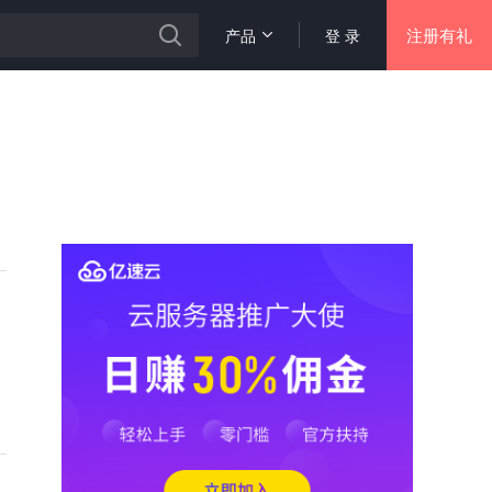
注册有礼
产品
登 录