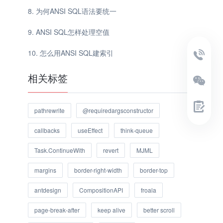
为何ANSI SQL语法要统一
ANSI SQL怎样处理空值
怎么用ANSI SQL建索引
相关标签
pathrewrite
@requiredargsconstructor
callbacks
useEffect
think-queue
Task.ContinueWith
revert
MJML
margins
border-right-width
border-top
antdesign
CompositionAPI
froala
page-break-after
keep alive
better scroll