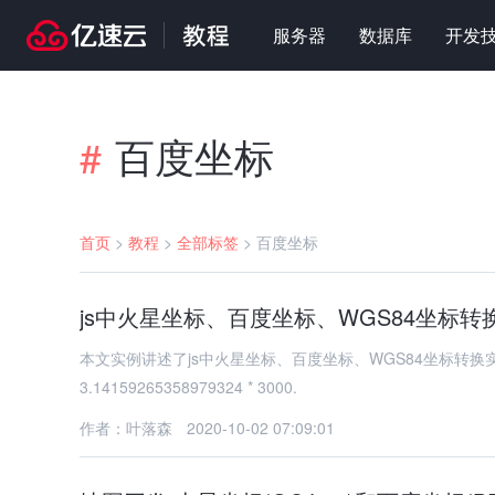
服务器
数据库
开发
百度坐标
#
首页
>
教程
>
全部标签
>
百度坐标
js中火星坐标、百度坐标、WGS84坐标
本文实例讲述了js中火星坐标、百度坐标、WGS84坐标转换实现方法。分享给大家
3.14159265358979324 * 3000.
作者：叶落森
2020-10-02 07:09:01