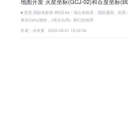
地图开发 火星坐标(GCJ-02)和百度坐标(B
■ 背景 国际坐标系 WGS-84：地心坐标系，国际通用。应用：Googole Map 火星坐标系 GCJ-02：由中国×××（G表示Guojia国家，C
表示Cehui测绘，J表示Ju局）制订的地理
作者：水木童
2020-08-01 18:32:34