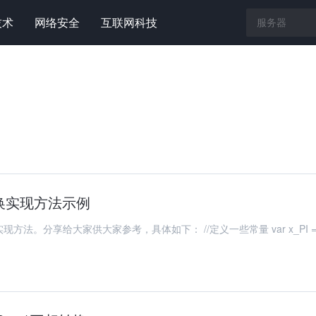
技术
网络安全
互联网科技
转换实现方法示例
供大家参考，具体如下： //定义一些常量 var x_PI =