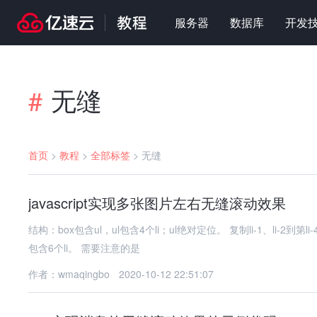
服务器
数据库
开发
无缝
#
首页
>
教程
>
全部标签
>
无缝
javascript实现多张图片左右无缝滚动效果
结构：box包含ul，ul包含4个li；ul绝对定位。 复制li-1、li-2到第l
包含6个li。 需要注意的是
作者：wmaqingbo
2020-10-12 22:51:07