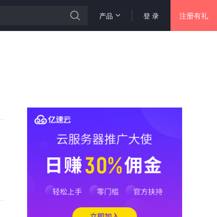
注册有礼
产品
登 录