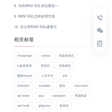
为何ANSI SQL语法要统一
ANSI SQL怎样处理空值
怎么用ANSI SQL建索引
相关标签
messenger
airtest
列表推导式
io多路复用
零拷贝
消息推送
魔推mpush
公共平台
ecif
lintcode1
snackba
面包
ccie voice
sql sever
acp
savepoint
界面框架
sail-imx6
gitignore
查询表