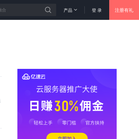
注册有礼
产品
登 录
果