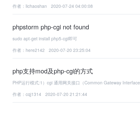
作者：lichaoshan
2020-07-24 04:00:08
phpstorm php-cgi not found
sudo apt-get install php5-cgi即可
作者：here2142
2020-07-20 23:25:04
php支持mod及php-cgi的方式
PHP运行模式:1）cgi 通用网关接口（Common Gateway Interface)）2
作者：cqj1314
2020-07-20 21:21:44