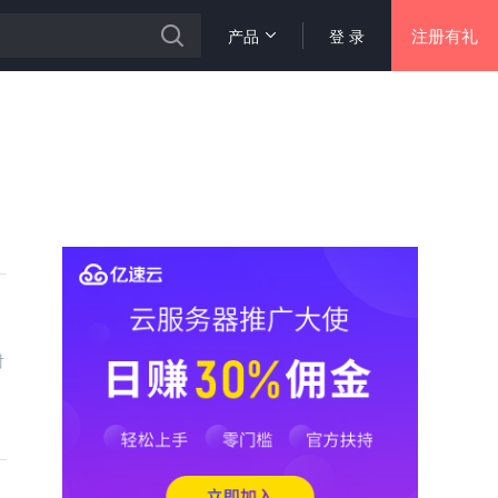
注册有礼
产品
登 录
对