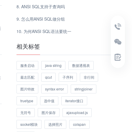
ANSI SQL支持子查询吗
怎么用ANSI SQL做分组
看
为何ANSI SQL语法要统一
相关标签
服务启动
java string
数据透视表
最左匹配
qcut
子序列
非行间
篇
图片特效
syntax error
stringjoiner
truetype
选中值
iterator接口
无符号
图片保存
ajaxupload.js
socket模块
选择照片
colspan