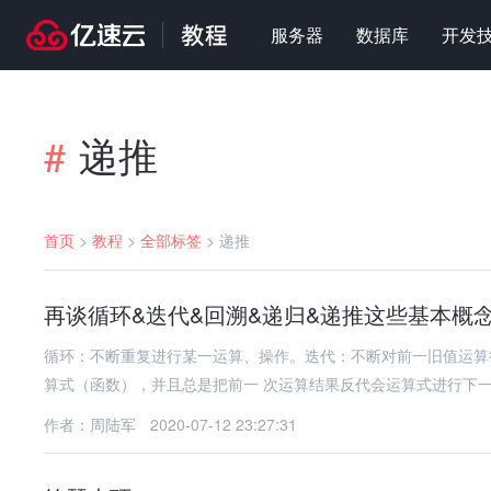
服务器
数据库
开发
递推
#
首页
>
教程
>
全部标签
>
递推
再谈循环&迭代&回溯&递归&递推这些基本概
循环：不断重复进行某一运算、操作。迭代：不断对前一旧值运算
算式（函数），并且总是把前一 次运算结果反代会运算式进行下
作者：周陆军
2020-07-12 23:27:31