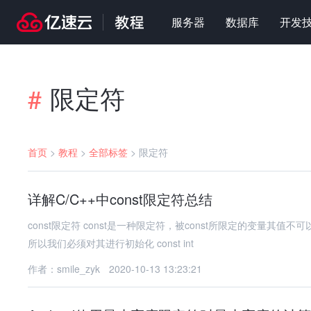
服务器
数据库
开发
限定符
#
首页
>
教程
>
全部标签
>
限定符
详解C/C++中const限定符总结
const限定符 const是一种限定符，被const所限定的变量其值不
所以我们必须对其进行初始化 const int
作者：smile_zyk
2020-10-13 13:23:21