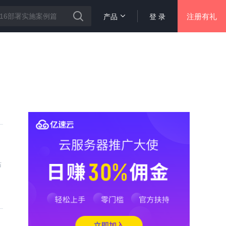
注册有礼
产品
登 录
站