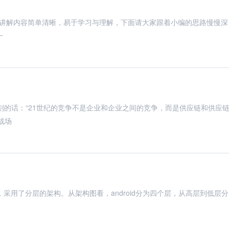
的讲解内容简单清晰，易于学习与理解，下面请大家跟着小编的思路慢慢深
一
一句非常深刻的话：“21世纪的竞争不是企业和企业之间的竞争，而是供应链和供应
战场
一样，采用了分层的架构。从架构图看，android分为四个层，从高层到低层分