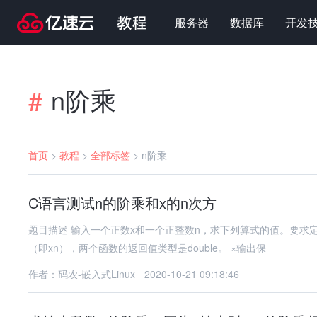
服务器
数据库
开发
n阶乘
#
首页
>
教程
>
全部标签
>
n阶乘
C语言测试n的阶乘和x的n次方
题目描述 输入一个正数x和一个正整数n，求下列算式的值。要求定义两个调
（即xn），两个函数的返回值类型是double。 ×输出保
作者：码农-嵌入式Linux
2020-10-21 09:18:46