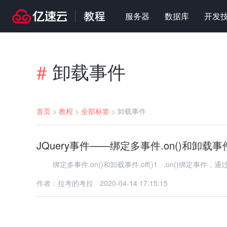
服务器
数据库
开发
卸载事件
#
首页
>
教程
>
全部标签
>
卸载事件
JQuery事件——绑定多事件.on()和卸载事件.o
绑定多事件.on()和卸载事件.off()1 .on()绑定
作者：拉考的考拉
2020-04-14 17:15:15